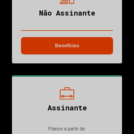
Não Assinante
Benefícios
ubmenu
Assinante
Planos a partir de: