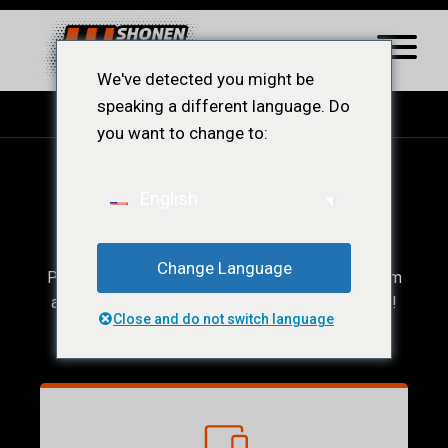
We've detected you might be
speaking a different language. Do
you want to change to:
Ops! Conteúdo
English
Restrito.
Change Language
Para acessar esse conteúdo, você precisar ser um
afiliado ShonenWest, veja a baixo nossos planos!
Close and do not switch language