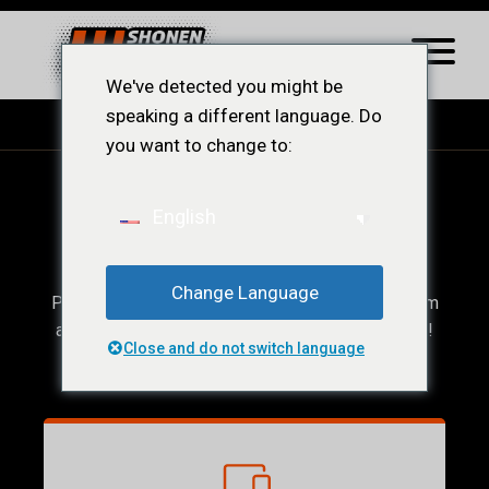
We've detected you might be
speaking a different language. Do
you want to change to:
Ops! Conteúdo
English
Restrito.
Change Language
Para acessar esse conteúdo, você precisar ser um
afiliado ShonenWest, veja a baixo nossos planos!
Close and do not switch language