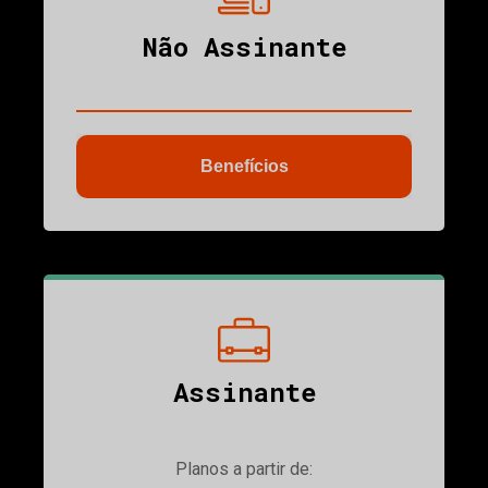
Não Assinante
Benefícios
ubmenu
Assinante
Planos a partir de: