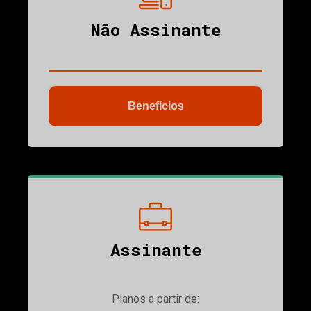
Não Assinante
Benefícios
ubmenu
Assinante
Planos a partir de: