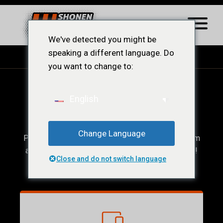
We've detected you might be
speaking a different language. Do
you want to change to:
Ops! Conteúdo
English
Restrito.
Change Language
Para acessar esse conteúdo, você precisar ser um
afiliado ShonenWest, veja a baixo nossos planos!
Close and do not switch language