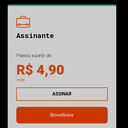
Assinante
Planos a partir de:
R$ 4,90
/mês
ASSINAR
Benefícios