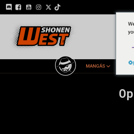
We
yo
MANGÁS
EDIÇ
Op