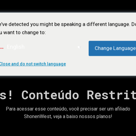
've detected you might be speaking a different language. D
u want to change to:
English
Change Language
Close and do not switch language
ÕES
NOTÍCIAS
LOJA
CONTATO
ASSIN
s! Conteúdo Restri
Para acessar esse conteúdo, você precisar ser um afiliado
ShonenWest, veja a baixo nossos planos!