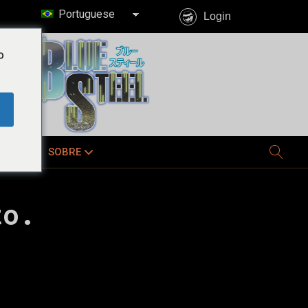
Portuguese
Login
o
E JÁ
SOBRE
to.