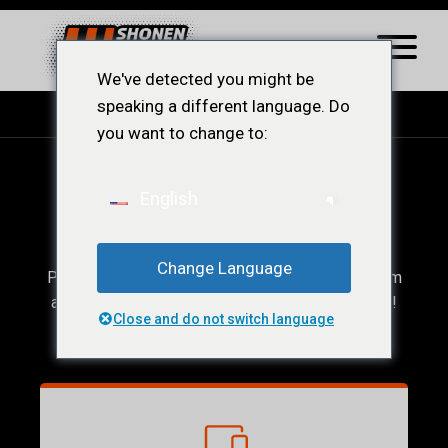
We've detected you might be
speaking a different language. Do
you want to change to:
Ops! Conteúdo
English
Restrito.
Change Language
Para acessar esse conteúdo, você precisar ser um
afiliado ShonenWest, veja a baixo nossos planos!
Close and do not switch language