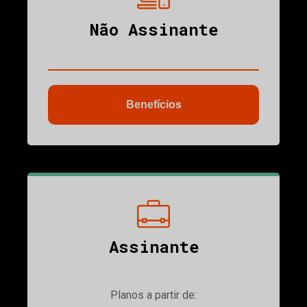
Não Assinante
Benefícios
ubmenu
Assinante
Planos a partir de: