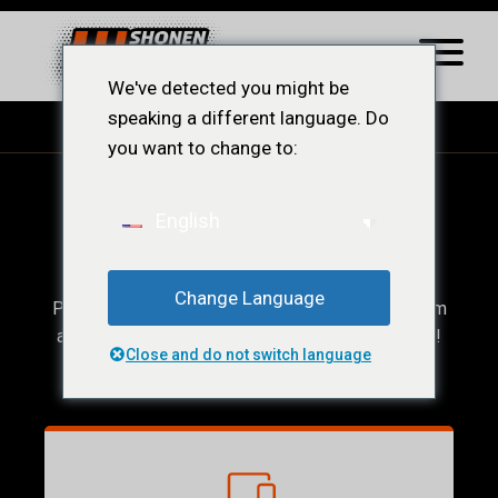
We've detected you might be
speaking a different language. Do
you want to change to:
Ops! Conteúdo
English
Restrito.
Change Language
Para acessar esse conteúdo, você precisar ser um
afiliado ShonenWest, veja a baixo nossos planos!
Close and do not switch language