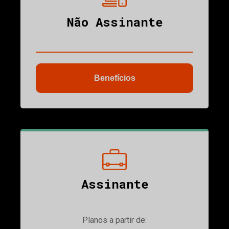
Não Assinante
Benefícios
ubmenu
Assinante
Planos a partir de: