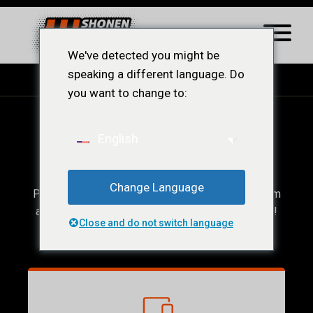
We've detected you might be
speaking a different language. Do
you want to change to:
Ops! Conteúdo
English
Restrito.
Change Language
Para acessar esse conteúdo, você precisar ser um
afiliado ShonenWest, veja a baixo nossos planos!
Close and do not switch language