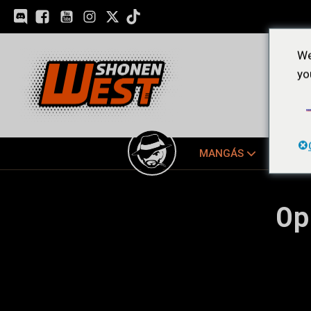
We
yo
MANGÁS
EDIÇ
Op