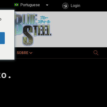
Portuguese
Login
o
E JÁ
SOBRE
to.