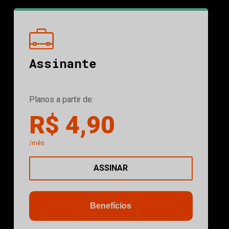
Assinante
Planos a partir de:
R$ 4,90
/mês
ASSINAR
Benefícios