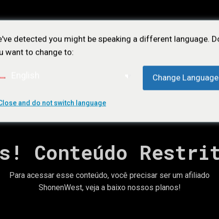
've detected you might be speaking a different language. D
u want to change to:
English
Change Language
Close and do not switch language
ÕES
NOTÍCIAS
LOJA
CONTATO
ASSIN
s! Conteúdo Restri
Para acessar esse conteúdo, você precisar ser um afiliado
ShonenWest, veja a baixo nossos planos!