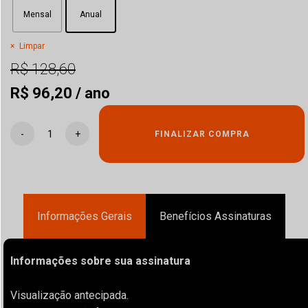
Mensal
Anual
Limpar
R$
128,60
O
O
R$
96,20
/ ano
preço
preço
-
+
FINALIZAR COMPRA
original
atual
Assinatura
SW
era:
é:
quantidade
R$ 128,60.
R$ 96,20.
Informações Gerais
Benefícios Assinaturas
Informações sobre sua assinatura
Visualização antecipada.