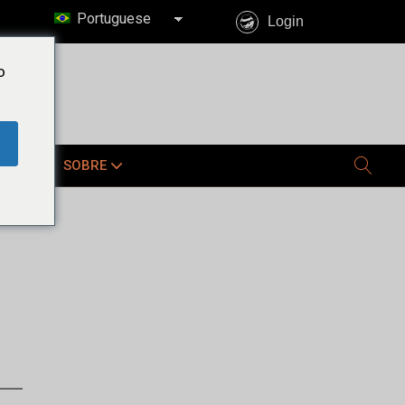
Portuguese
Login
o
E JÁ
SOBRE