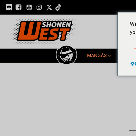
We
yo
MANGÁS
EDIÇ