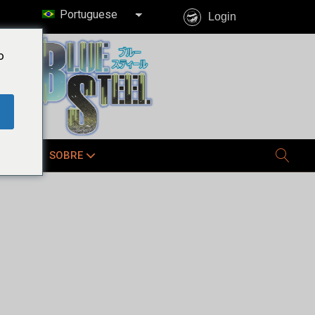
Portuguese
Login
o
E JÁ
SOBRE