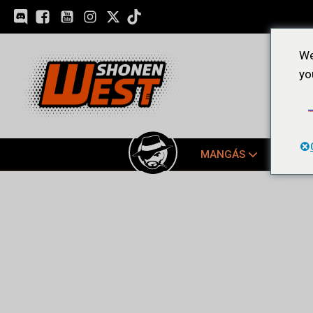
We
yo
MANGÁS
EDIÇ