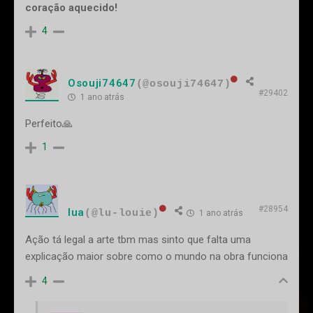
coração aquecido!
4
Osouji74647
(@osouji74647)
#29402
1 ano atrás
Perfeito🙏
1
#28954
lua
(@lu-louie)
1 ano atrás
Ação tá legal a arte tbm mas sinto que falta uma
explicação maior sobre como o mundo na obra funciona
4