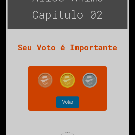
Capítulo 02
Seu Voto é Importante
ubmenu
Votar