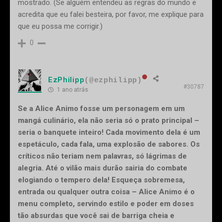
mostrado. (Se alguém entendeu as regras do mundo e
acredita que eu falei besteira, por favor, me explique para
que eu possa me corrigir.)
0
EzPhilipp
(@ezphilipp)
#30787
1 ano atrás
Se a Alice Animo fosse um personagem em um
mangá culinário, ela não seria só o prato principal –
seria o banquete inteiro! Cada movimento dela é um
espetáculo, cada fala, uma explosão de sabores. Os
críticos não teriam nem palavras, só lágrimas de
alegria. Até o vilão mais durão sairia do combate
elogiando o tempero dela! Esqueça sobremesa,
entrada ou qualquer outra coisa – Alice Animo é o
menu completo, servindo estilo e poder em doses
tão absurdas que você sai de barriga cheia e