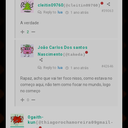
cleitin09760
(@cleitin09760)
#39063
Reply to
lua
1 ano atrás
A verdade
2
João Carlos Dos santos
Nascimento
(@takeda)
#42646
Reply to
lua
1 ano atrás
Rapaz, acho que vai ter foco nisso, como estava no
começo aqui, não tem como focar no mundo, logo
no começo
0
0gaith-
kun
(@thiagorochamoreira09gmail-