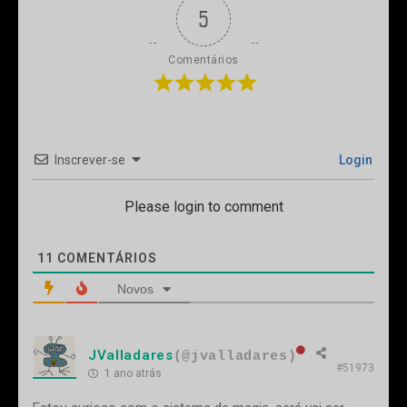
5
Comentários
Inscrever-se
Login
Please login to comment
11
COMENTÁRIOS
Novos
JValladares
(@jvalladares)
#51973
1 ano atrás