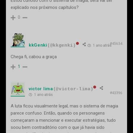
Estou curioso com o sistema de magia, será vai ser
explicado nos próximos capítulos?
0
#45634
kkGenki
(@kkgenki)
1 ano atrás
Chega fi, cabou a graça
1
victor lima
(@victor-lima)
#43396
1 ano atrás
A luta ficou visualmente legal, mas o sistema de magia
parece confuso. Então, quando os personagens
começaram a mencionar e executar estratégias, tudo
soou bem contraditório com o que já havia sido