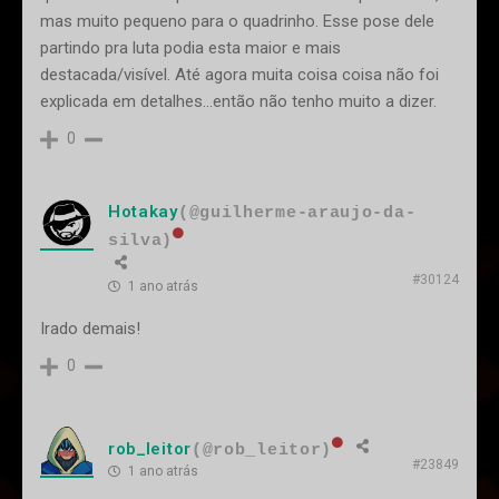
mas muito pequeno para o quadrinho. Esse pose dele
partindo pra luta podia esta maior e mais
destacada/visível. Até agora muita coisa coisa não foi
explicada em detalhes...então não tenho muito a dizer.
0
Hotakay
(@guilherme-araujo-da-
silva)
#30124
1 ano atrás
Irado demais!
0
rob_leitor
(@rob_leitor)
#23849
1 ano atrás