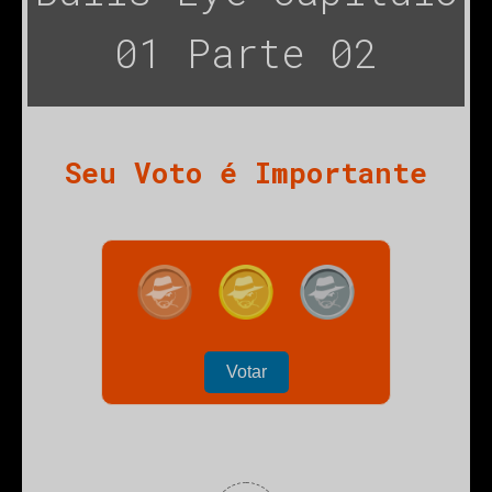
01 Parte 02
Seu Voto é Importante
ubmenu
Votar