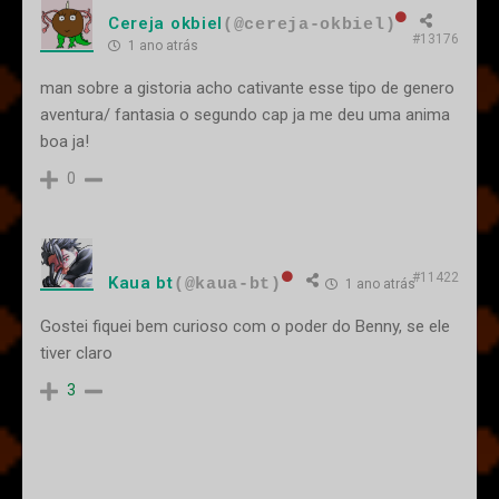
Cereja okbiel
(@cereja-okbiel)
#13176
1 ano atrás
man sobre a gistoria acho cativante esse tipo de genero
aventura/ fantasia o segundo cap ja me deu uma anima
boa ja!
0
#11422
Kaua bt
(@kaua-bt)
1 ano atrás
Gostei fiquei bem curioso com o poder do Benny, se ele
tiver claro
3