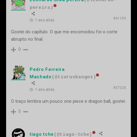
(@leonardo-
pereira)
#41109
1 ano atrás
Gostei do capítulo. O que me encomodou foi o corte
abrupto no final.
0
Pedro Ferreira
Machado
(@tiurusbangos)
#37028
1 ano atrás
O traço lembra um pouco one piece e dragon ball, gostei
0
tiago tche
(@tiago-tche)