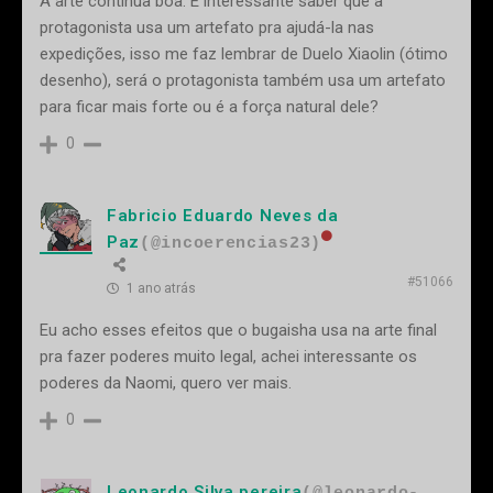
A arte continua boa. É interessante saber que a
protagonista usa um artefato pra ajudá-la nas
expedições, isso me faz lembrar de Duelo Xiaolin (ótimo
desenho), será o protagonista também usa um artefato
para ficar mais forte ou é a força natural dele?
0
Fabricio Eduardo Neves da
Paz
(@incoerencias23)
#51066
1 ano atrás
Eu acho esses efeitos que o bugaisha usa na arte final
pra fazer poderes muito legal, achei interessante os
poderes da Naomi, quero ver mais.
0
Leonardo Silva pereira