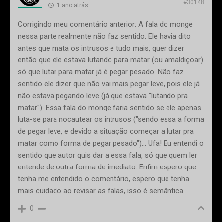
#30148
1 ano atrás
Corrigindo meu comentário anterior: A fala do monge
nessa parte realmente não faz sentido. Ele havia dito
antes que mata os intrusos e tudo mais, quer dizer
então que ele estava lutando para matar (ou amaldiçoar)
só que lutar para matar já é pegar pesado. Não faz
sentido ele dizer que não vai mais pegar leve, pois ele já
não estava pegando leve (já que estava "lutando pra
matar"). Essa fala do monge faria sentido se ele apenas
luta-se para nocautear os intrusos ("sendo essa a forma
de pegar leve, e devido a situação começar a lutar pra
matar como forma de pegar pesado")... Ufa! Eu entendi o
sentido que autor quis dar a essa fala, só que quem ler
entende de outra forma de imediato. Enfim espero que
tenha me entendido o comentário, espero que tenha
mais cuidado ao revisar as falas, isso é semântica.
0