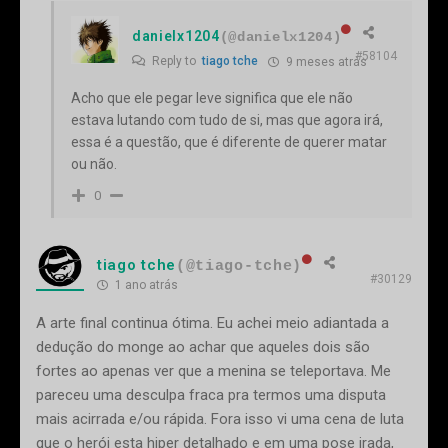
danielx1204
(@danielx1204)
#58104
Reply to
tiago tche
9 meses atrás
Acho que ele pegar leve significa que ele não
estava lutando com tudo de si, mas que agora irá,
essa é a questão, que é diferente de querer matar
ou não.
0
tiago tche
(@tiago-tche)
#30129
1 ano atrás
A arte final continua ótima. Eu achei meio adiantada a
dedução do monge ao achar que aqueles dois são
fortes ao apenas ver que a menina se teleportava. Me
pareceu uma desculpa fraca pra termos uma disputa
mais acirrada e/ou rápida. Fora isso vi uma cena de luta
que o herói esta hiper detalhado e em uma pose irada,