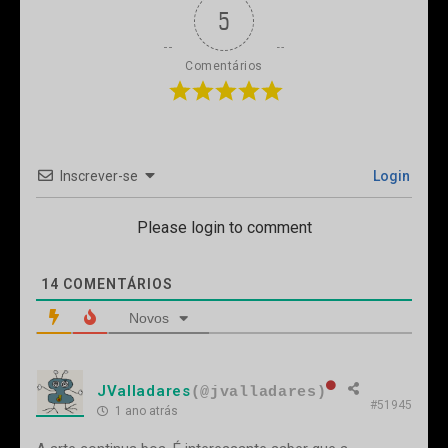
5
Comentários
Inscrever-se
Login
Please login to comment
14
COMENTÁRIOS
Novos
JValladares
(@jvalladares)
#51945
1 ano atrás