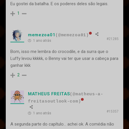
Eu gostei da batalha. E os poderes deles são legais.
1
memezoa01
(@memezoa01)
#21285
1 ano atrás
Bom, isso me lembra do crocodile, e da surra que o
Luffy levou kkkkk, o Benny vai ter que usar a cabeça para
ganhar kkk
2
MATHEUS FREITAS
(@matheus-a-
freitasoutlook-com)
#15357
1 ano atrás
A segunda parte do capítulo... achei ok. A comédia não