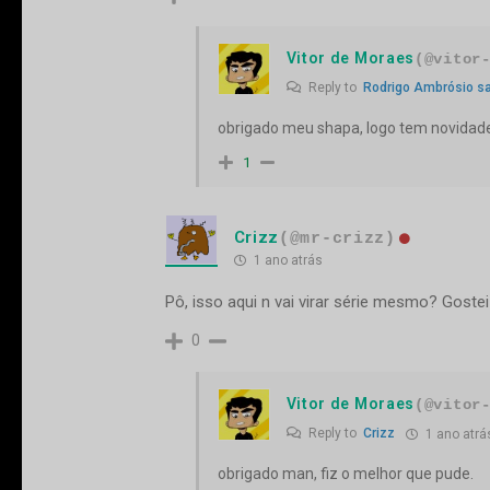
Vitor de Moraes
(@vitor
Reply to
Rodrigo Ambrósio s
obrigado meu shapa, logo tem novidad
1
Crizz
(@mr-crizz)
1 ano atrás
Pô, isso aqui n vai virar série mesmo? Gostei
0
Vitor de Moraes
(@vitor
Reply to
Crizz
1 ano atrá
obrigado man, fiz o melhor que pude.