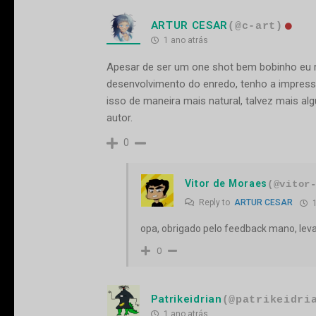
ARTUR CESAR
(@c-art)
1 ano atrás
Apesar de ser um one shot bem bobinho eu re
desenvolvimento do enredo, tenho a impress
isso de maneira mais natural, talvez mais 
autor.
0
Vitor de Moraes
(@vitor
Reply to
ARTUR CESAR
1
opa, obrigado pelo feedback mano, lev
0
Patrikeidrian
(@patrikeidri
1 ano atrás