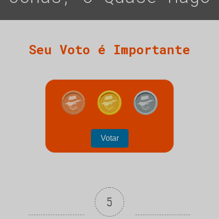
Seu Voto é Importante
Votar
5