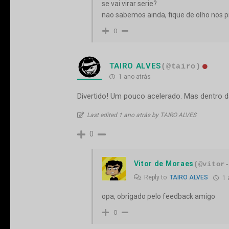
se vai virar serie?
nao sabemos ainda, fique de olho nos p
0
TAIRO ALVES
(@tairo)
1 ano atrás
Divertido! Um pouco acelerado. Mas dentro d
Last edited 1 ano atrás by TAIRO ALVES
0
Vitor de Moraes
(@vitor
Reply to
TAIRO ALVES
1 
opa, obrigado pelo feedback amigo
0