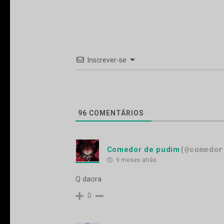
Inscrever-se
96
COMENTÁRIOS
Comedor de pudim
(@comedor
9 meses atrás
Q daora
0