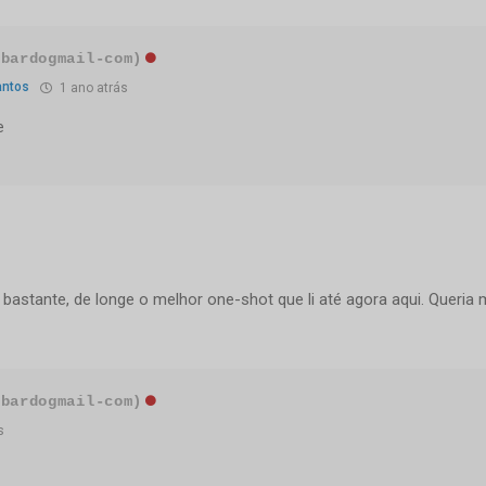
-bardogmail-com)
antos
1 ano atrás
e
 bastante, de longe o melhor one-shot que li até agora aqui. Queria 
-bardogmail-com)
s