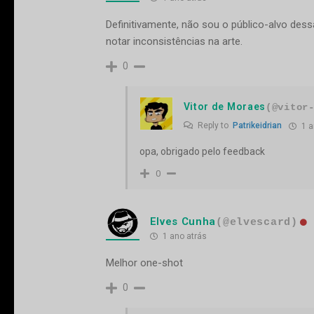
Definitivamente, não sou o público-alvo dess
notar inconsistências na arte.
0
Vitor de Moraes
(@vitor
Reply to
Patrikeidrian
1 a
opa, obrigado pelo feedback
0
Elves Cunha
(@elvescard)
1 ano atrás
Melhor one-shot
0