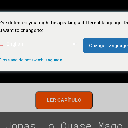
've detected you might be speaking a different language. D
u want to change to:
English
Change Language
Close and do not switch language
ÕES
NOTÍCIAS
LOJA
CONTATO
ASSIN
LER CAPÍTULO
Jonas, o Quase Mago