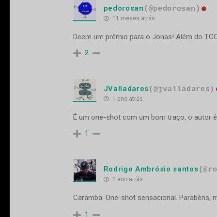
pedorosan
(@pedorosan)
11 meses atrás
Deem um prêmio para o Jonas! Além do TCC, 
2
JValladares
(@jvalladares)
1 ano atrás
É um one-shot com um bom traço, o autor 
1
Rodrigo Ambrósio santos
(@r
1 ano atrás
Caramba. One-shot sensacional. Parabéns, 
1