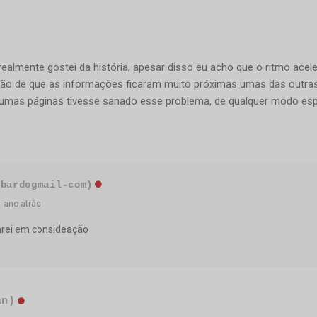
almente gostei da história, apesar disso eu acho que o ritmo ace
ão de que as informações ficaram muito próximas umas das outras e
algumas páginas tivesse sanado esse problema, de qualquer modo e
-bardogmail-com)
 ano atrás
arei em consideação
an)