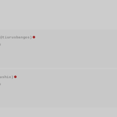
(@tiurusbangos)
s
ushio)
s