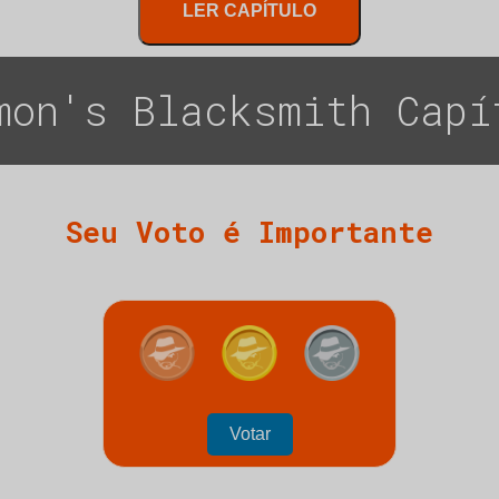
LER CAPÍTULO
mon's Blacksmith Capí
Seu Voto é Importante
Votar