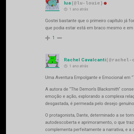
lua
(@lu-louie)
1 ano atrás
Gostei bastante que o primeiro capítulo já f
que podia estar está em braco mesmo e em al
1
Rachel Cavalcanti
(@rachel-
1 ano atrás
Uma Aventura Empolgante e Emocional em "T
A autora de "The Demon’s Blacksmith" conseg
emoção e ação, explorando a complexa relação
desgastada, é permeada pelo desejo genuíno 
O protagonista, Dante, determinado a se to
autodescoberta e aprimoramento, o que traz
complementa perfeitamente a narrativa, e a di