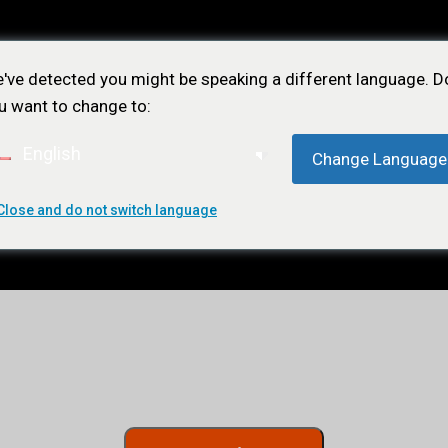
've detected you might be speaking a different language. D
u want to change to:
English
Change Language
Close and do not switch language
ÕES
NOTÍCIAS
LOJA
CONTATO
ASSIN