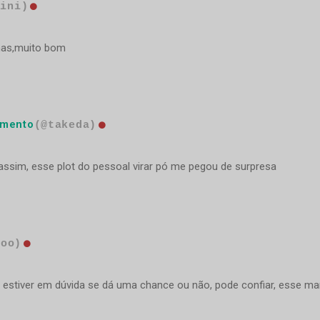
dini)
nas,muito bom
imento
(@takeda)
ssim, esse plot do pessoal virar pó me pegou de surpresa
doo)
uem estiver em dúvida se dá uma chance ou não, pode confiar, esse m