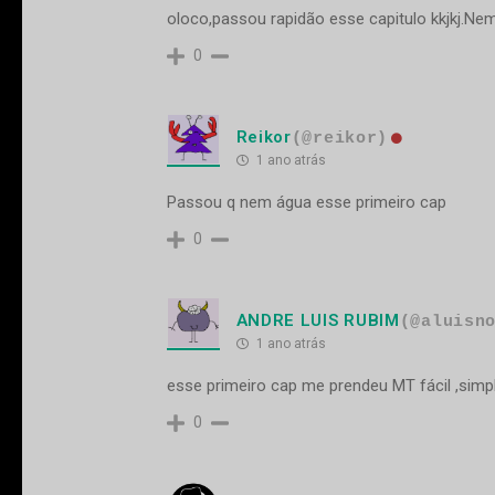
oloco,passou rapidão esse capitulo kkjkj.Ne
0
Reikor
(@reikor)
1 ano atrás
Passou q nem água esse primeiro cap
0
ANDRE LUIS RUBIM
(@aluisn
1 ano atrás
esse primeiro cap me prendeu MT fácil ,simp
0