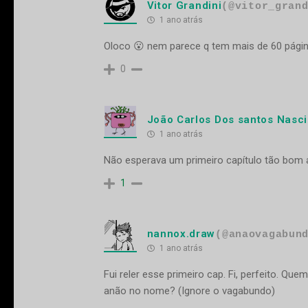
Vitor Grandini
(@vitor_gran
1 ano atrás
Oloco 😮 nem parece q tem mais de 60 pági
0
João Carlos Dos santos Nasc
1 ano atrás
Não esperava um primeiro capítulo tão bom a
1
nannox.draw
(@anaovagabun
1 ano atrás
Fui reler esse primeiro cap. Fi, perfeito. Q
anão no nome? (Ignore o vagabundo)