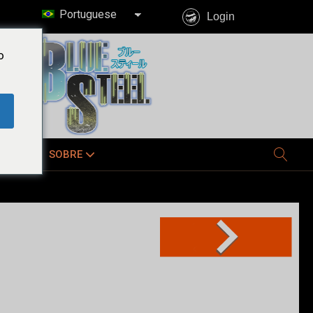
Portuguese
Login
o
E JÁ
SOBRE