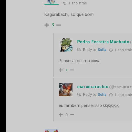
1 ano atrás
Kagurabachi, só que bom.
3
Pedro Ferreira Machado
Reply to
Sofia
1 ano atrá
Pensei a mesma coisa
1
marumarushio
(@marumar
Reply to
Sofia
1 ano atrá
eu também pensei isso kkjkjkjkjkj
0