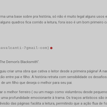
orma uma base sobre pra história, só não é muito legal alguns usos 
guns quadros fica corrido a leitura, fora isso é um bom primeiro 
cavalcanti-7gmail-com)
he Demon’s Blacksmith".
uiu criar uma obra que cativa o leitor desde a primeira página! A n
 entre pai e filho. A história retrata com sensibilidade os desafi
de um filho que deseja o melhor para seu pai.
rnar o melhor ferreiro ( ou um mago como vislumbrou desde pequen
 uma profundidade emocionante à trama. Os traços artísticos são 
visão das páginas facilita a leitura, permitindo que a ação flua de 