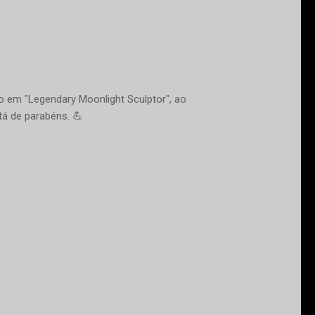
mo em "Legendary Moonlight Sculptor", ao
á de parabéns. 💪