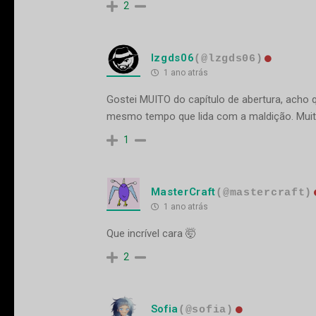
2
lzgds06
(@lzgds06)
1 ano atrás
Gostei MUITO do capítulo de abertura, acho q
mesmo tempo que lida com a maldição. Muito
1
MasterCraft
(@mastercraft)
1 ano atrás
Que incrível cara 🤯
2
Sofia
(@sofia)