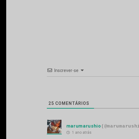
Inscrever-se
25
COMENTÁRIOS
marumarushio
(@marumarush
1 ano atrás