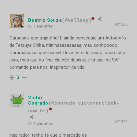
Beatriz Souza
(@vellany)
#31566
1 ano atrás
Caracaaa, que trajetória! E ainda conseguiu um Autografo
de Tetsuya Chiba, mininaaaaaaaaaa, meu sonhooooo.
Caramabaaaa que incrível. Deve ter sido muito louco tudo
isso, mas que no final ela não desistiu e tá aqui na SW
contando para nós. Inspirador de vdd!
3
Victor
Conrado
(@conrado_victoroutlook-
com-br)
#21977
1 ano atrás
inspirador! tenho fé que o mercado de