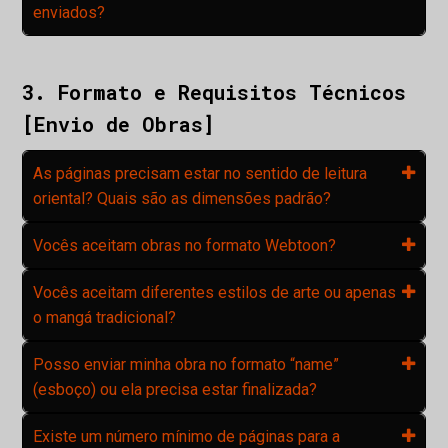
enviados?
3. Formato e Requisitos Técnicos
[Envio de Obras]
As páginas precisam estar no sentido de leitura
oriental? Quais são as dimensões padrão?
Vocês aceitam obras no formato Webtoon?
Vocês aceitam diferentes estilos de arte ou apenas
o mangá tradicional?
Posso enviar minha obra no formato “name”
(esboço) ou ela precisa estar finalizada?
Existe um número mínimo de páginas para a