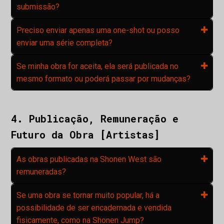
submissão?
Preciso enviar apenas uma one-shot ou posso
enviar uma série completa?
Se minha obra for aceita, ela será publicada no
mesmo formato ou poderá passar por mudanças?
4. Publicação, Remuneração e
Futuro da Obra [Artistas]
As obras publicadas na Shonen West são
remuneradas?
Se uma obra se tornar muito popular, há a
possibilidade de ser encadernada e vendida
fisicamente, como na Shonen Jump?