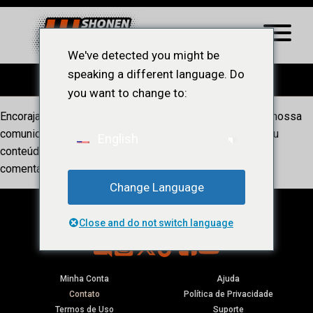
We've detected you might be
speaking a different language. Do
you want to change to:
Encorajamos interações respeitosas e construtivas em nossa
comunidade. Não toleramos discurso de ódio, bullying ou
English
conteúdo inadequado. Consulte nossas diretrizes de
comentários para obter mais informações.
Change Language
Close and do not switch language
Minha Conta
Ajuda
Contato
Política de Privacidade
Termos de Uso
Suporte