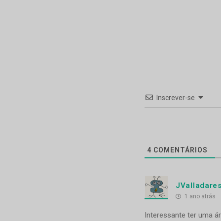
Inscrever-se
4
COMENTÁRIOS
JValladare
1 ano atrás
Interessante ter uma á