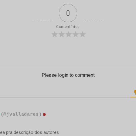
0
Comentários
Please login to comment
s
(@jvalladares)
rea pra descrição dos autores