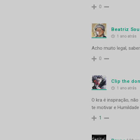
0
Beatriz So
1 ano atrás
Acho muito legal, saber
0
Clip the do
1 ano atrás
O kra é inspiração, não
te motivar e Humildade 
1