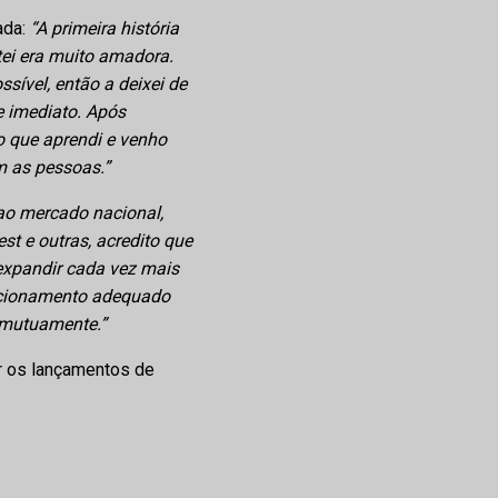
ada:
“A primeira história
tei era muito amadora.
ível, então a deixei de
de imediato. Após
o que aprendi e venho
m as pessoas.”
ao mercado nacional,
t e outras, acredito que
 expandir cada vez mais
recionamento adequado
r mutuamente.”
r os lançamentos de