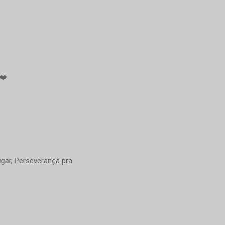
 ❤️
ugar, Perseverança pra