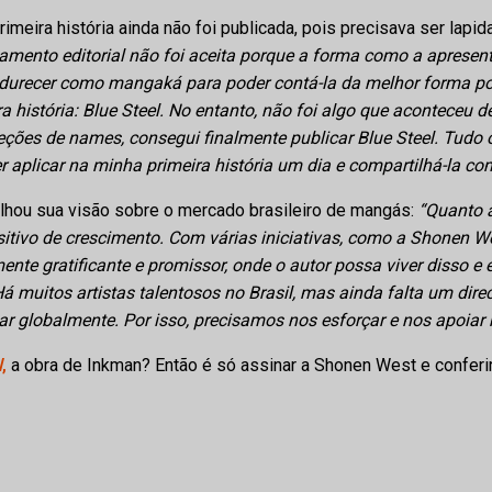
rimeira história ainda não foi publicada, pois precisava ser lapid
amento editorial não foi aceita porque a forma como a apresen
durecer como mangaká para poder contá-la da melhor forma poss
ra história: Blue Steel. No entanto, não foi algo que aconteceu 
reções de names, consegui finalmente publicar Blue Steel. Tudo 
 aplicar na minha primeira história um dia e compartilhá-la co
hou sua visão sobre o mercado brasileiro de mangás:
“Quanto 
tivo de crescimento. Com várias iniciativas, como a Shonen Wes
ente gratificante e promissor, onde o autor possa viver disso e
á muitos artistas talentosos no Brasil, mas ainda falta um di
ar globalmente. Por isso, precisamos nos esforçar e nos apoia
l
,
a obra de Inkman? Então é só assinar a Shonen West e conferi