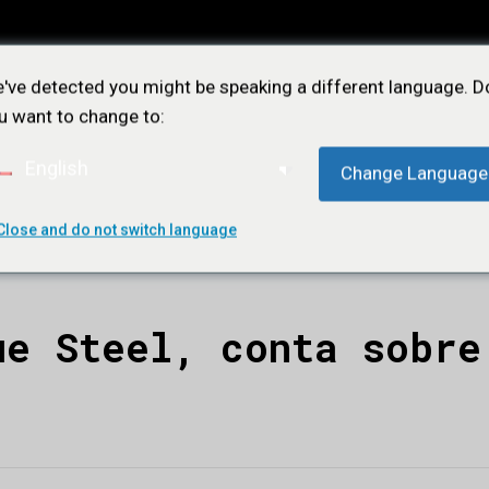
've detected you might be speaking a different language. D
u want to change to:
English
Change Language
Close and do not switch language
ÕES
NOTÍCIAS
LOJA
CONTATO
ASSIN
ue Steel, conta sobre