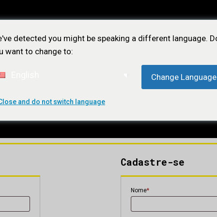
've detected you might be speaking a different language. D
u want to change to:
English
Change Language
Close and do not switch language
ÕES
NOTÍCIAS
LOJA
CONTATO
ASSIN
Cadastre-se
Nome
*