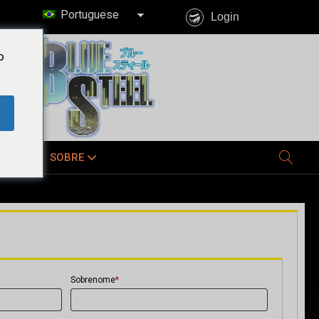
Portuguese
Login
o
E JÁ
SOBRE
Sobrenome
*