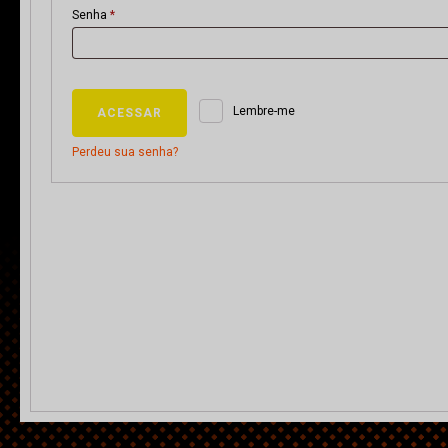
Obrigatório
Senha
*
nu
Lembre-me
ACESSAR
Perdeu sua senha?