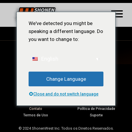
We've detected you might be
speaking a different language. Do
you want to change to:
English
Change Language
Close and do not switch language
Minha Conta
Ajuda
Contato
Política de Privacidade
Termos de Uso
Suporte
© 2024 ShonenWest Inc. Todos os Direitos Reservados.