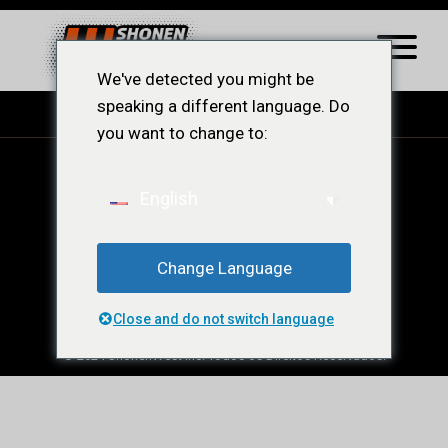
We've detected you might be
speaking a different language. Do
you want to change to:
English
Change Language
Minha Conta
Ajuda
Contato
Política de Privacidade
Termos de Uso
Suporte
Close and do not switch language
© 2024 ShonenWest Inc. Todos os Direitos Reservados.