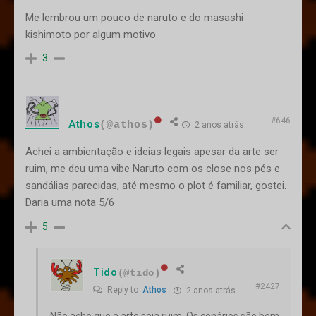
Me lembrou um pouco de naruto e do masashi
kishimoto por algum motivo
3
#646
Athos
(@athos)
2 anos atrás
Achei a ambientação e ideias legais apesar da arte ser
ruim, me deu uma vibe Naruto com os close nos pés e
sandálias parecidas, até mesmo o plot é familiar, gostei.
Daria uma nota 5/6
5
Tido
(@tido)
#2427
Reply to
Athos
2 anos atrás
Não acho que a arte seja ruim. Os cenários são bem