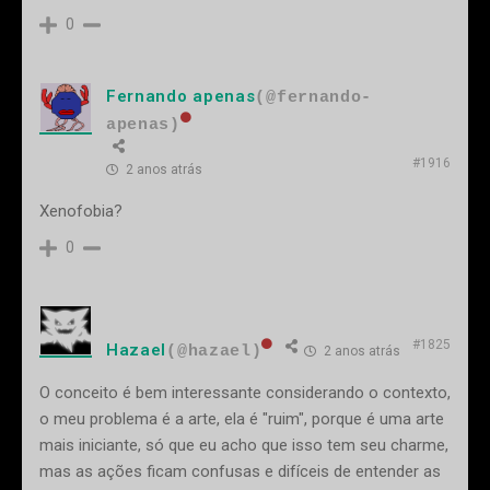
0
Fernando apenas
(@fernando-
apenas)
#1916
2 anos atrás
Xenofobia?
0
#1825
Hazael
(@hazael)
2 anos atrás
O conceito é bem interessante considerando o contexto,
o meu problema é a arte, ela é "ruim", porque é uma arte
mais iniciante, só que eu acho que isso tem seu charme,
mas as ações ficam confusas e difíceis de entender as