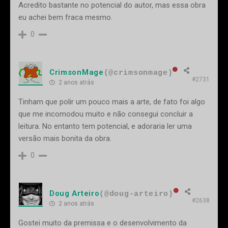
Acredito bastante no potencial do autor, mas essa obra
eu achei bem fraca mesmo.
0
CrimsonMage
(@crimsonmage)
#2731
2 anos atrás
Tinham que polir um pouco mais a arte, de fato foi algo
que me incomodou muito e não consegui concluir a
leitura. No entanto tem potencial, e adoraria ler uma
versão mais bonita da obra.
0
Doug Arteiro
(@doug-arteiro)
#2638
2 anos atrás
Gostei muito da premissa e o desenvolvimento da