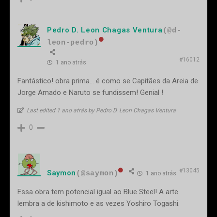
Pedro D. Leon Chagas Ventura
(@d-
leon-pedro)
#16012
1 ano atrás
Fantástico! obra prima... é como se Capitães da Areia de
Jorge Amado e Naruto se fundissem! Genial !
Last edited 1 ano atrás by Pedro D. Leon Chagas Ventura
0
#13045
Saymon
(@saymon)
1 ano atrás
Essa obra tem potencial igual ao Blue Steel! A arte
lembra a de kishimoto e as vezes Yoshiro Togashi.