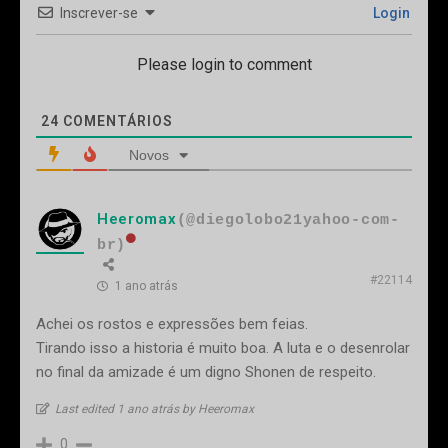
Inscrever-se
Login
Please login to comment
24
COMENTÁRIOS
Novos
Heeromax
(@diegolobo21yahoo-com-
br)
#22114
1 ano atrás
Achei os rostos e expressões bem feias.
Tirando isso a historia é muito boa. A luta e o desenrolar
no final da amizade é um digno Shonen de respeito.
Last edited 1 ano atrás by Heeromax
0