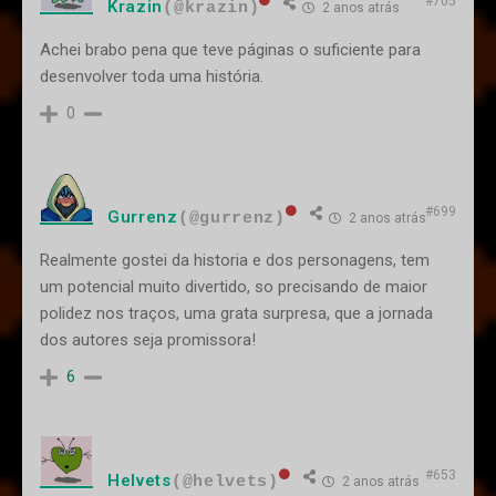
#705
Krazin
(@krazin)
2 anos atrás
Achei brabo pena que teve páginas o suficiente para
desenvolver toda uma história.
0
#699
Gurrenz
(@gurrenz)
2 anos atrás
Realmente gostei da historia e dos personagens, tem
um potencial muito divertido, so precisando de maior
polidez nos traços, uma grata surpresa, que a jornada
dos autores seja promissora!
6
#653
Helvets
(@helvets)
2 anos atrás