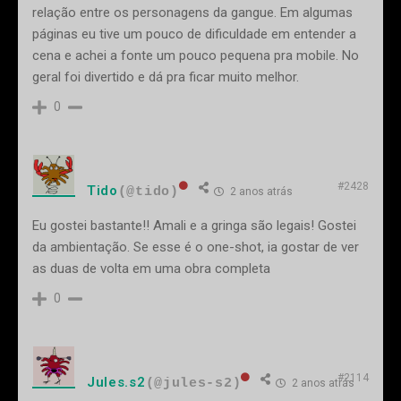
relação entre os personagens da gangue. Em algumas
páginas eu tive um pouco de dificuldade em entender a
cena e achei a fonte um pouco pequena pra mobile. No
geral foi divertido e dá pra ficar muito melhor.
0
#2428
Tido
(@tido)
2 anos atrás
Eu gostei bastante!! Amali e a gringa são legais! Gostei
da ambientação. Se esse é o one-shot, ia gostar de ver
as duas de volta em uma obra completa
0
#2114
Jules.s2
(@jules-s2)
2 anos atrás