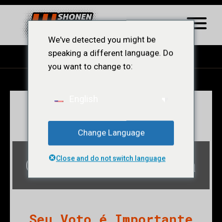
We've detected you might be
speaking a different language. Do
you want to change to:
English
LER CAPÍTULO
Change Language
Garotas da Terra
Close and do not switch language
Seu Voto é Importante