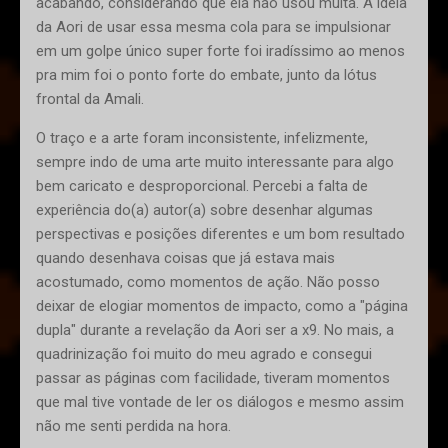
acabando, considerando que ela não usou muita. A ideia
da Aori de usar essa mesma cola para se impulsionar
em um golpe único super forte foi iradíssimo ao menos
pra mim foi o ponto forte do embate, junto da lótus
frontal da Amali.
O traço e a arte foram inconsistente, infelizmente,
sempre indo de uma arte muito interessante para algo
bem caricato e desproporcional. Percebi a falta de
experiência do(a) autor(a) sobre desenhar algumas
perspectivas e posições diferentes e um bom resultado
quando desenhava coisas que já estava mais
acostumado, como momentos de ação. Não posso
deixar de elogiar momentos de impacto, como a "página
dupla" durante a revelação da Aori ser a x9. No mais, a
quadrinização foi muito do meu agrado e consegui
passar as páginas com facilidade, tiveram momentos
que mal tive vontade de ler os diálogos e mesmo assim
não me senti perdida na hora.