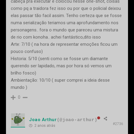
cabeça pra executar e colocou nesse one-shot, coisas
como pq a traidora fez isso ou por que o policial deixou
elas passar tão facil assim. Tenho certeza que se fosse
numa serialização teriamos uma aprofundamento nos
personagens.. fora o mundo que pareceu uma mistura
de rio com konoha.. achei fantástico,dito isso
Arte: 7/10 ( na hora de representar emoções ficou um
pouco confuso)
Historia: 5/10 (senti como se fosse um diamante
querendo ser lapidado, mas por hora só vemos um
brilho fosco)
Ambientação: 10/10 ( super comprei a ideia desse
mundo )
0
Joao Arthur
(@joao-arthur)
#2736
2 anos atrás