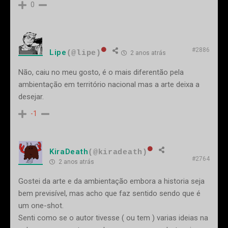
0
#2886
Lipe
(@lipe)
2 anos atrás
Não, caiu no meu gosto, é o mais diferentão pela
ambientação em território nacional mas a arte deixa a
desejar.
-1
KiraDeath
(@kiradeath)
#2764
2 anos atrás
Gostei da arte e da ambientação embora a historia seja
bem previsível, mas acho que faz sentido sendo que é
um one-shot.
Senti como se o autor tivesse ( ou tem ) varias ideias na