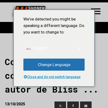
We've detected you might be
speaking a different language. Do
you want to change to:
English
Conversamos hoje
Change Language
com Filipe Gazen,
Close and do not switch language
autor de Bliss ...
13/10/2025