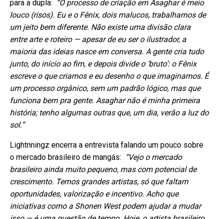
para a dupla:
“O processo de criação em Asaghar é meio
louco (risos). Eu e o Fênix, dois malucos, trabalhamos de
um jeito bem diferente. Não existe uma divisão clara
entre arte e roteiro — apesar de eu ser o ilustrador, a
maioria das ideias nasce em conversa. A gente cria tudo
junto, do início ao fim, e depois divide o ‘bruto’: o Fênix
escreve o que criamos e eu desenho o que imaginamos. É
um processo orgânico, sem um padrão lógico, mas que
funciona bem pra gente. Asaghar não é minha primeira
história; tenho algumas outras que, um dia, verão a luz do
sol.”
Lightnningz encerra a entrevista falando um pouco sobre
o mercado brasileiro de mangás:
“Vejo o mercado
brasileiro ainda muito pequeno, mas com potencial de
crescimento. Temos grandes artistas, só que faltam
oportunidades, valorização e incentivo. Acho que
iniciativas como a Shonen West podem ajudar a mudar
isso — é uma questão de tempo. Hoje, o artista brasileiro