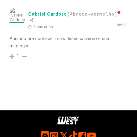
Gabriel Cardoso
(@broto-vermelho)
#8910
1 ano atrás
Ansioso pra conhecer mais desse universo e sua
mitologia
1