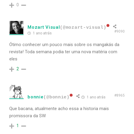
0
Mozart Visual
(@mozart-visual)
#9090
1 ano atrás
Ótimo conhecer um pouco mais sobre os mangakás da
revista! Toda semana podia ter uma nova matéria com
eles
2
#8965
bonnie
(@bonnie)
1 ano atrás
Que bacana, atualmente acho essa a historia mais
promissora da SW
1