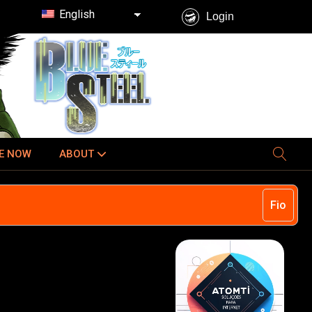
English
Login
E NOW
ABOUT
Fio