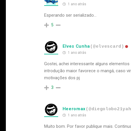
1 ano atrás
Esperando ser serializado...
5
Elves Cunha
(@elvescard)
1 ano atrás
Gostei, achei interessante alguns elementos 
introdução maior favorece o mangá, caso vir
motivações dos pj
3
Heeromax
(@diegolobo21ya
1 ano atrás
Muito bom. Por favor publique mais. Continu