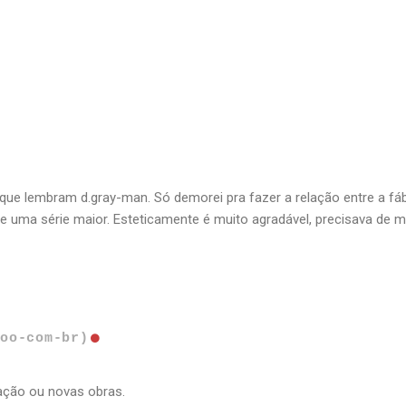
que lembram d.gray-man. Só demorei pra fazer a relação entre a fáb
e uma série maior. Esteticamente é muito agradável, precisava de 
hoo-com-br)
ação ou novas obras.