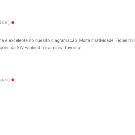
ics)
na é excelente no quesito diagramação. Muita criatividade. Fiquei m
ições da SW Fablend foi a minha favorita!
com)