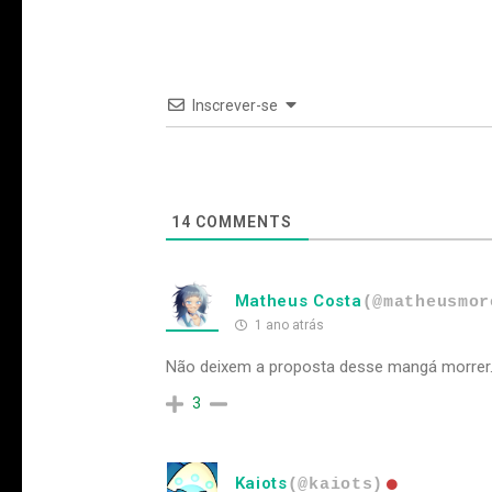
Inscrever-se
14
COMMENTS
Matheus Costa
(@matheusmor
1 ano atrás
Não deixem a proposta desse mangá morrer.
3
Kaiots
(@kaiots)