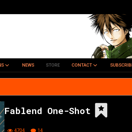
NS
NEWS
STORE
CONTACT
SUBSCRIB
Fablend One-Shot
4704
14