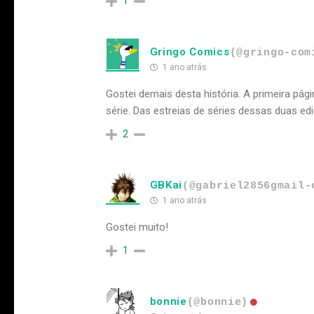
1
Gringo Comics
(@gringo-com
1 ano atrás
Gostei demais desta história. A primeira pági
série. Das estreias de séries dessas duas ed
2
GBKai
(@gabriel2856gmail-
1 ano atrás
Gostei muito!
1
bonnie
(@bonnie)