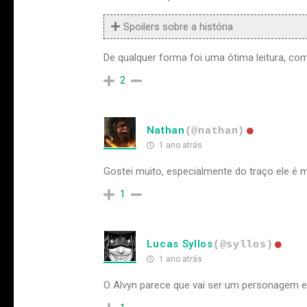
Spoilers sobre a história
De qualquer forma foi uma ótima leitura, com 
2
Nathan
(@nathan)
1 ano atrás
Gostei muito, especialmente do traço ele é m
1
Lucas Syllos
(@syllos)
1 ano atrás
O Alvyn parece que vai ser um personagem ex