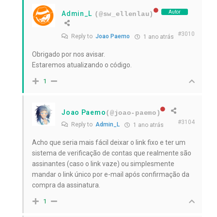
Autor
Admin_L
(@sw_ellenlau)
#3010
Reply to
Joao Paemo
1 ano atrás
Obrigado por nos avisar.
Estaremos atualizando o código.
1
Joao Paemo
(@joao-paemo)
#3104
Reply to
Admin_L
1 ano atrás
Acho que seria mais fácil deixar o link fixo e ter um
sistema de verificação de contas que realmente são
assinantes (caso o link vaze) ou simplesmente
mandar o link único por e-mail após confirmação da
compra da assinatura.
1