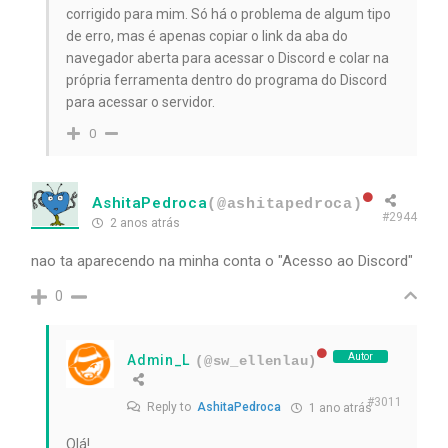
corrigido para mim. Só há o problema de algum tipo
de erro, mas é apenas copiar o link da aba do
navegador aberta para acessar o Discord e colar na
própria ferramenta dentro do programa do Discord
para acessar o servidor.
0
AshitaPedroca
(@ashitapedroca)
#2944
2 anos atrás
nao ta aparecendo na minha conta o "Acesso ao Discord"
0
Autor
Admin_L
(@sw_ellenlau)
#3011
Reply to
AshitaPedroca
1 ano atrás
Olá!