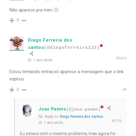
Não aparece pra mim 🙁
0
Diego Ferreira dos
santos
(@diegoferreira123)
#3063
1 ano atrás
Estou tentando entrar,só aparece a mensagem que o link
expirou
0
Joao Paemo
(@joao-paemo)
Reply to
Diego Ferreira dos santos
#3106
1 ano atrás
Eu estava com o mesmo problema, mas agora foi