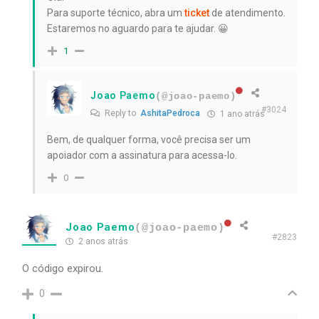
Para suporte técnico, abra um
ticket
de atendimento.
Estaremos no aguardo para te ajudar.
😀
1
Joao Paemo
(@joao-paemo)
#3024
Reply to
AshitaPedroca
1 ano atrás
Bem, de qualquer forma, você precisa ser um
apoiador com a assinatura para acessa-lo.
0
Joao Paemo
(@joao-paemo)
#2823
2 anos atrás
O código expirou.
0