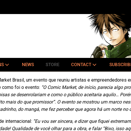
NS
NEWS
STORE
CONTACT
SUBSCRIB
arket Brasil, um evento que reuniu artistas e empreendedores
 como foi o evento:
“O Comic Market, de início, parecia algo p
oisas se desenrolariam e como o público aceitaria aquilo… Poré
ito mais do que promissor”. O evento se mostrou um marco nest
uadrinho, do mangá, me fez perceber que agora há um norte no c
e internacional:
“Eu vou ser sincera, e dizer que fiquei extrem
ade! Qualidade de você olhar para a obra, e falar “Bixo, isso 